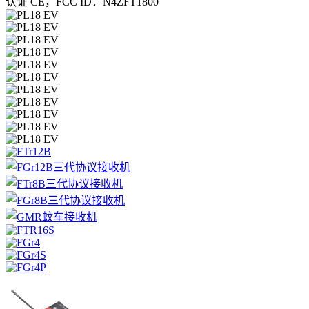
认证 CE，FCC ID：N4ZFT1800