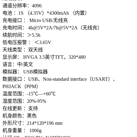
通道分辨率：4096
电池 ：1S （4.35V）*4300mAh （内置）
充电接口 ： Micro USB/无线充
充电时间： 4h@5V*2A/7h@5V*2A（无线充）
续航时间：＞5.5h
低电压报警 ： ＜3.65V
天线类型 ：双天线
显示屏： HVGA 3.5英寸TFT，320*480
语言：中/英文
模拟器： USB模拟器
数据接口 ：USB、Non-standard interface（USART）、
PHJACK（PPM）
温度范围：-15℃—+60℃
湿度范围：20%-95%
在线更新 ：支持
机身颜色：黑色
外形尺寸：214*120*196 mm
机身重量 ： 1006g